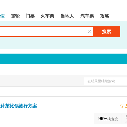
假
邮轮
门票
火车票
当地人
汽车票
攻略
搜索
清空输入框
在结果里继续搜索
设计莱比锡旅行方案
立
99%
满意度