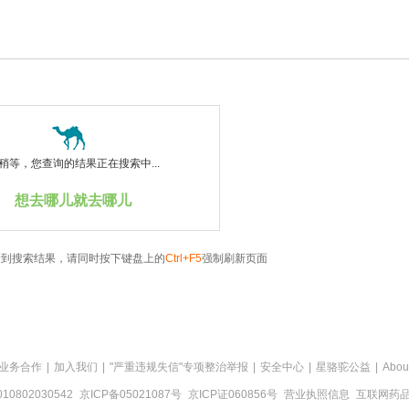
稍等，您查询的结果正在搜索中...
想去哪儿就去哪儿
看到搜索结果，请同时按下键盘上的
Ctrl+F5
强制刷新页面
业务合作
|
加入我们
|
"严重违规失信"专项整治举报
|
安全中心
|
星骆驼公益
|
Abou
0802030542
京ICP备05021087号
京ICP证060856号
营业执照信息
互联网药品信