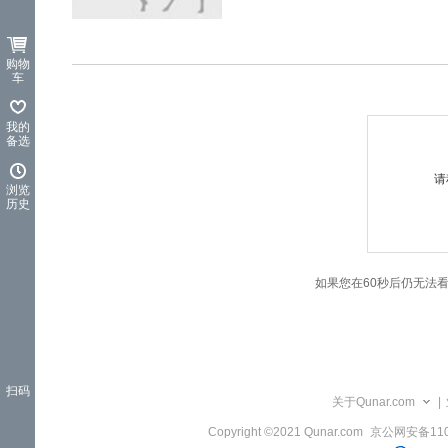
览
信
息
购物
车
我的
备选
请
浏览
历史
如果您在60秒后仍无法
扫码
关于Qunar.com
|
Copyright ©2021 Qunar.com
京公网安备1101