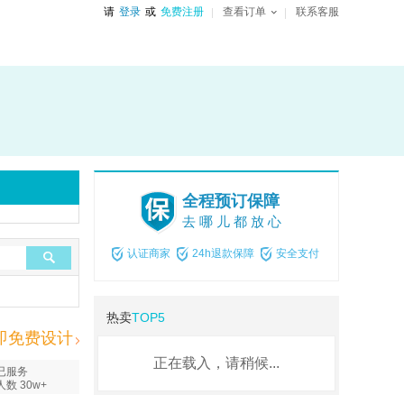
请
登录
或
免费注册
查看订单
联系客服
全程预订保障
去哪儿都放心
认证商家
24h退款保障
安全支付
热卖
TOP5
即免费设计
正在载入，请稍候...
已服务
人数 30w+