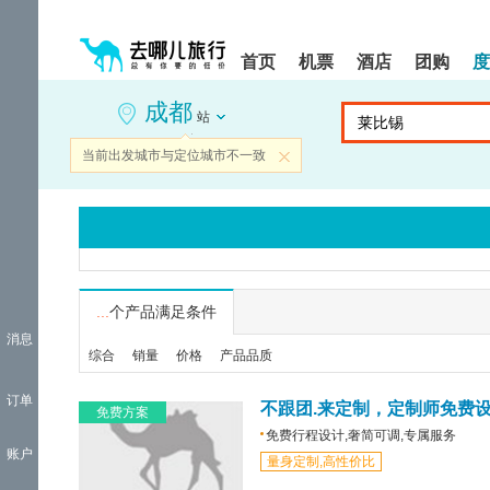
请
提
提
按
示:
示:
shift+enter
您
您
首页
机票
酒店
团购
度
进
已
已
入
进
离
成都
去
入
开
站
哪
网
网
网
站
站
当前出发城市与定位城市不一致
关闭
智
导
导
能
航
航
导
区,
区
盲
本
语
区
音
域
引
含
导
有
...
个产品满足条件
模
6
消息
式
个
综合
销量
价格
产品品质
模
块,
订单
按
不跟团.来定制，定制师免费
免费方案
下
免费行程设计,奢简可调,专属服务
Tab
账户
量身定制,高性价比
键
浏