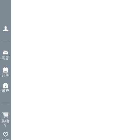
消息
订单
账户
购物
车