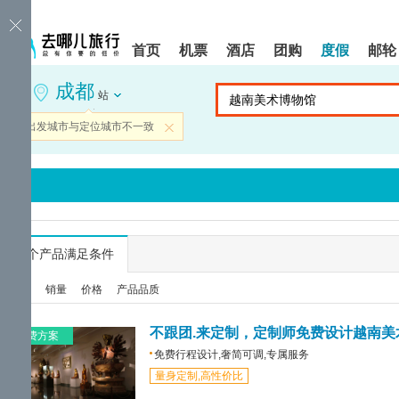
请
提
提
按
示:
示:
shift+enter
您
您
首页
机票
酒店
团购
度假
邮轮
进
已
已
入
进
离
成都
去
入
开
站
哪
网
网
网
站
站
当前出发城市与定位城市不一致
关闭
智
导
导
能
航
航
导
区,
区
盲
本
语
区
音
域
引
含
导
有
...
个产品满足条件
模
6
式
个
综合
销量
价格
产品品质
模
块,
按
不跟团.来定制，定制师免费设计越南美
免费方案
下
免费行程设计,奢简可调,专属服务
Tab
量身定制,高性价比
键
浏