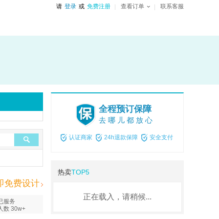
请
登录
或
免费注册
查看订单
联系客服
全程预订保障
去哪儿都放心
认证商家
24h退款保障
安全支付
热卖
TOP5
即免费设计
正在载入，请稍候...
已服务
人数 30w+