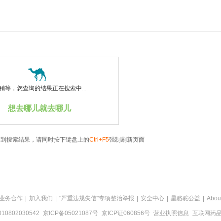
稍等，您查询的结果正在搜索中...
想去哪儿就去哪儿
看到搜索结果，请同时按下键盘上的
Ctrl+F5
强制刷新页面
业务合作
|
加入我们
|
"严重违规失信"专项整治举报
|
安全中心
|
星骆驼公益
|
Abou
0802030542
京ICP备05021087号
京ICP证060856号
营业执照信息
互联网药品信