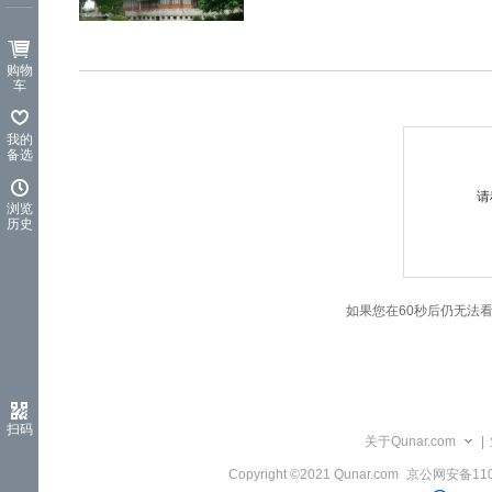
览
信
息
购物
车
我的
备选
请
浏览
历史
如果您在60秒后仍无法
扫码
关于Qunar.com
|
Copyright ©2021 Qunar.com
京公网安备1101