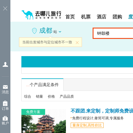
请
提
提
按
示:
示:
shift+enter
您
您
首页
机票
酒店
团购
度
进
已
已
入
进
离
成都
去
入
开
站
哪
网
网
网
站
站
当前出发城市与定位城市不一致
关闭
智
导
导
能
航
航
导
区,
区
盲
本
语
区
音
域
引
含
导
有
...
个产品满足条件
模
6
消息
式
个
综合
销量
价格
产品品质
模
块,
订单
按
不跟团.来定制，定制师免费
免费方案
下
免费行程设计,奢简可调,专属服务
Tab
账户
量身定制,高性价比
键
浏