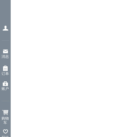
消息
订单
账户
购物
车