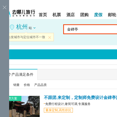
请
提
提
按
示:
示:
shift+enter
您
您
首页
机票
酒店
团购
度假
邮轮
进
已
已
入
进
离
杭州
去
入
开
站
哪
网
网
网
站
站
当前出发城市与定位城市不一致
关闭
智
导
导
能
航
航
导
区,
区
盲
本
语
区
音
域
引
含
导
有
...
个产品满足条件
模
6
式
个
综合
销量
价格
产品品质
模
块,
按
不跟团.来定制，定制师免费设计金碑亭
免费方案
下
免费行程设计,奢简可调,专属服务
Tab
量身定制,高性价比
键
浏