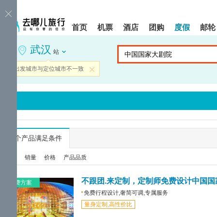
请
提
提
按
示:
示:
shift+enter
您
您
首页
机票
酒店
团购
度假
邮轮
进
已
已
入
进
离
武汉
去
入
开
站
哪
网
网
网
站
站
当前出发城市与定位城市不一致
关闭
智
导
导
能
航
航
导
区,
区
盲
本
语
区
音
域
引
含
导
有
...
个产品满足条件
模
6
式
个
综合
销量
价格
产品品质
模
块,
按
不跟团.来定制，定制师免费设计中国国
免费方案
下
免费行程设计,奢简可调,专属服务
Tab
量身定制,高性价比
键
浏