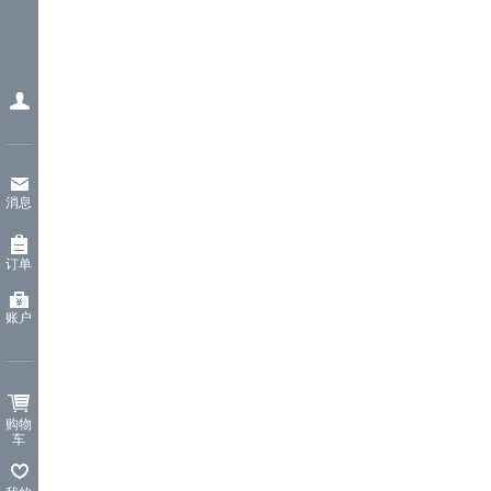
消息
订单
账户
购物
车