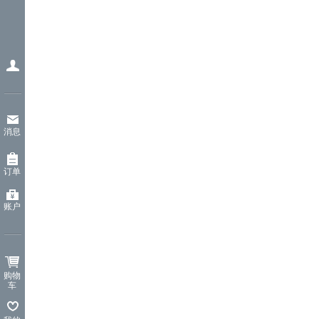
消息
订单
账户
购物
车