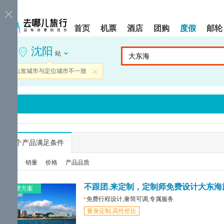
请
提
提
按
示:
示:
shift+enter
您
您
首页
机票
酒店
团购
度假
邮轮
进
已
已
入
进
离
沈阳
去
入
开
站
哪
网
网
网
站
站
当前出发城市与定位城市不一致
关闭
智
导
导
能
航
航
导
区,
区
盲
本
语
区
音
域
引
含
导
有
...
个产品满足条件
模
6
式
个
综合
销量
价格
产品品质
模
块,
按
不跟团.来定制，定制师免费设计大东海
免费方案
下
免费行程设计,奢简可调,专属服务
Tab
量身定制,高性价比
键
浏