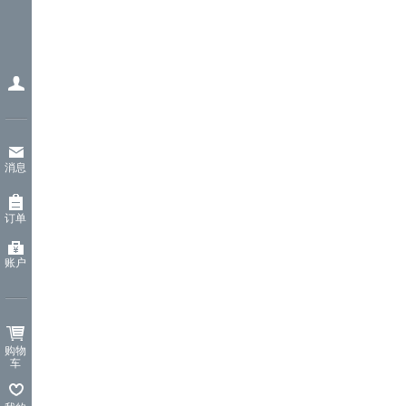
消息
订单
账户
购物
车