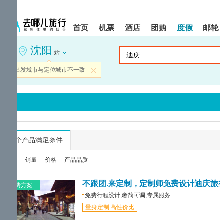
请
提
提
按
示:
示:
shift+enter
您
您
首页
机票
酒店
团购
度假
邮轮
进
已
已
入
进
离
沈阳
去
入
开
站
哪
网
网
网
站
站
当前出发城市与定位城市不一致
关闭
智
导
导
能
航
航
导
区,
区
盲
本
语
区
音
域
引
含
导
有
...
个产品满足条件
模
6
式
个
综合
销量
价格
产品品质
模
块,
按
不跟团.来定制，定制师免费设计迪庆旅
免费方案
下
免费行程设计,奢简可调,专属服务
Tab
量身定制,高性价比
键
浏