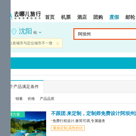
请
提
提
按
示:
示:
shift+enter
您
您
首页
机票
酒店
团购
度假
邮轮
进
已
已
入
进
离
沈阳
去
入
开
站
哪
网
网
网
站
站
当前出发城市与定位城市不一致
关闭
智
导
导
能
航
航
导
区,
区
盲
本
语
区
音
域
引
含
导
有
...
个产品满足条件
模
6
式
个
综合
销量
价格
产品品质
模
块,
按
不跟团.来定制，定制师免费设计阿坝州
免费方案
下
免费行程设计,奢简可调,专属服务
Tab
量身定制,高性价比
键
浏