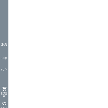
消息
订单
账户
购物
车