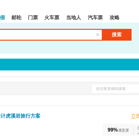
假
邮轮
门票
火车票
当地人
汽车票
攻略
搜索
清空输入框
在结果里继续搜索
设计虎溪岩旅行方案
立
99%
满意度