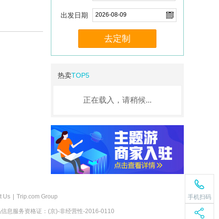
出发日期
去定制
热卖
TOP5
正在载入，请稍候...
t Us
|
Trip.com Group
手机扫码
息服务资格证：(京)-非经营性-2016-0110