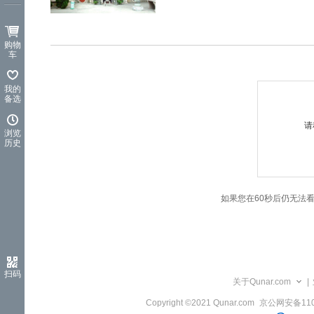
览
信
息
购物
车
我的
备选
请
浏览
历史
如果您在60秒后仍无法
扫码
关于Qunar.com
|
Copyright ©2021 Qunar.com
京公网安备1101