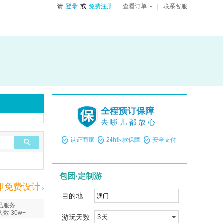
请
登录
或
免费注册
查看订单
联系客服
全程预订保障
去哪儿都放心
认证商家
24h退款保障
安全支付
包团·定制游
即免费设计
目的地
已服务
人数 30w+
游玩天数
3
天