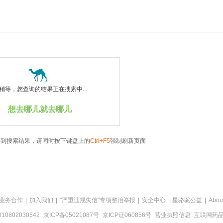
稍等，您查询的结果正在搜索中...
想去哪儿就去哪儿
看到搜索结果，请同时按下键盘上的
Ctrl+F5
强制刷新页面
业务合作
|
加入我们
|
"严重违规失信"专项整治举报
|
安全中心
|
星骆驼公益
|
Abou
0802030542
京ICP备05021087号
京ICP证060856号
营业执照信息
互联网药品信