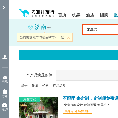
请
提
提
按
示:
示:
shift+enter
您
您
首页
机票
酒店
团购
度
进
已
已
入
进
离
济南
去
入
开
站
哪
网
网
网
站
站
当前出发城市与定位城市不一致
关闭
智
导
导
能
航
航
导
区,
区
盲
本
语
区
音
域
引
含
导
有
...
个产品满足条件
模
6
消息
式
个
综合
销量
价格
产品品质
模
块,
订单
按
不跟团.来定制，定制师免费
免费方案
下
免费行程设计,奢简可调,专属服务
Tab
账户
量身定制,高性价比
键
浏