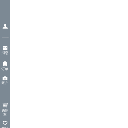
消息
订单
账户
购物
车