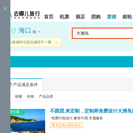
请
提
提
按
示:
示:
shift+enter
您
您
首页
机票
酒店
团购
度假
邮轮
进
已
已
入
进
离
海口
去
入
开
站
哪
网
网
网
站
站
当前出发城市与定位城市不一致
关闭
智
导
导
能
航
航
导
区,
区
盲
本
语
区
音
域
引
含
导
有
...
个产品满足条件
模
6
式
个
综合
销量
价格
产品品质
模
块,
按
不跟团.来定制，定制师免费设计大洲岛
免费方案
下
免费行程设计,奢简可调,专属服务
Tab
量身定制,高性价比
键
浏