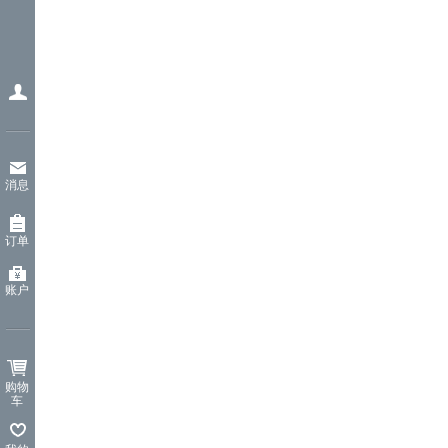
消息
订单
账户
购物
车