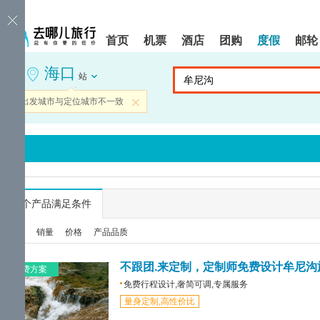
请
提
提
按
示:
示:
shift+enter
您
您
首页
机票
酒店
团购
度假
邮轮
进
已
已
入
进
离
海口
去
入
开
站
哪
网
网
网
站
站
当前出发城市与定位城市不一致
关闭
智
导
导
能
航
航
导
区,
区
盲
本
语
区
音
域
引
含
导
有
...
个产品满足条件
模
6
式
个
综合
销量
价格
产品品质
模
块,
按
不跟团.来定制，定制师免费设计牟尼沟
免费方案
下
免费行程设计,奢简可调,专属服务
Tab
量身定制,高性价比
键
浏