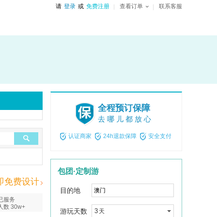
请
登录
或
免费注册
查看订单
联系客服
全程预订保障
去哪儿都放心
认证商家
24h退款保障
安全支付
包团·定制游
即免费设计
目的地
已服务
人数 30w+
游玩天数
3
天