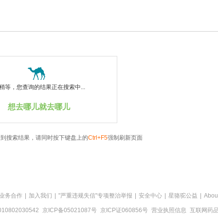
稍等，您查询的结果正在搜索中...
想去哪儿就去哪儿
看到搜索结果，请同时按下键盘上的
Ctrl+F5
强制刷新页面
业务合作
|
加入我们
|
"严重违规失信"专项整治举报
|
安全中心
|
星骆驼公益
|
Abou
0802030542
京ICP备05021087号
京ICP证060856号
营业执照信息
互联网药品信