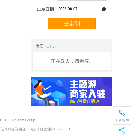
出发日期
去定制
热卖
TOP5
正在载入，请稍候...
t Us
|
Trip.com Group
手机扫码
息服务资格证：(京)-非经营性-2016-0110