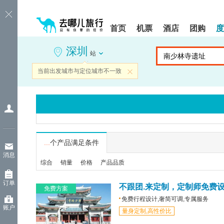
请
提
提
按
示:
示:
shift+enter
您
您
首页
机票
酒店
团购
度
进
已
已
入
进
离
深圳
去
入
开
站
哪
网
网
网
站
站
当前出发城市与定位城市不一致
关闭
智
导
导
能
航
航
导
区,
区
盲
本
语
区
音
域
引
含
导
有
...
个产品满足条件
模
6
消息
式
个
综合
销量
价格
产品品质
模
块,
订单
按
不跟团.来定制，定制师免费
免费方案
下
免费行程设计,奢简可调,专属服务
Tab
账户
量身定制,高性价比
键
浏