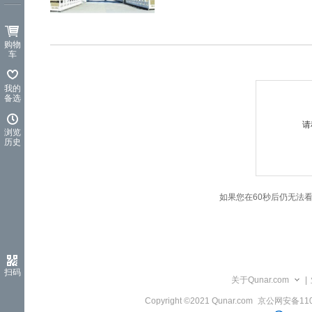
览
信
息
购物
车
我的
备选
请
浏览
历史
如果您在60秒后仍无法
扫码
关于Qunar.com
|
Copyright ©2021 Qunar.com
京公网安备1101