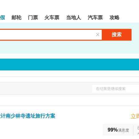
假
邮轮
门票
火车票
当地人
汽车票
攻略
搜索
清空输入框
在结果里继续搜索
设计南少林寺遗址旅行方案
立
99%
满意度