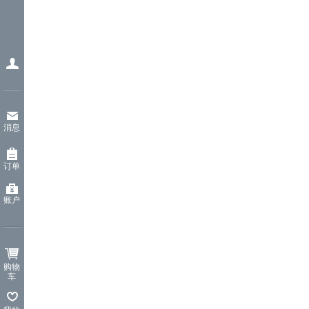
消息
订单
账户
购物
车