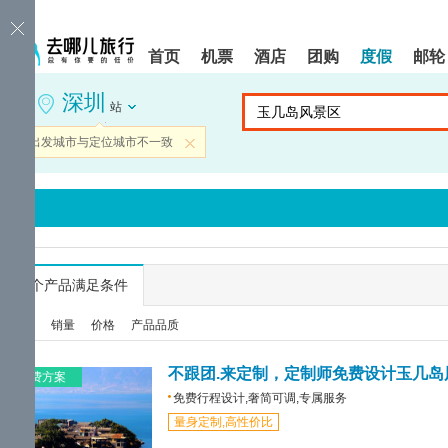
请
提
提
按
示:
示:
shift+enter
您
您
首页
机票
酒店
团购
度假
邮轮
进
已
已
入
进
离
深圳
去
入
开
站
哪
网
网
网
站
站
当前出发城市与定位城市不一致
关闭
智
导
导
能
航
航
导
区,
区
盲
本
语
区
音
域
引
含
导
有
...
个产品满足条件
模
6
式
个
综合
销量
价格
产品品质
模
块,
按
不跟团.来定制，定制师免费设计玉几岛
免费方案
下
免费行程设计,奢简可调,专属服务
Tab
量身定制,高性价比
键
浏