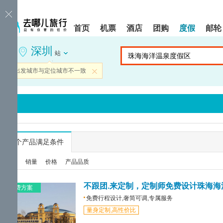
请
提
提
按
示:
示:
shift+enter
您
您
首页
机票
酒店
团购
度假
邮轮
进
已
已
入
进
离
深圳
去
入
开
站
哪
网
网
网
站
站
当前出发城市与定位城市不一致
关闭
智
导
导
能
航
航
导
区,
区
盲
本
语
区
音
域
引
含
导
有
...
个产品满足条件
模
6
式
个
综合
销量
价格
产品品质
模
块,
按
免费方案
下
免费行程设计,奢简可调,专属服务
Tab
量身定制,高性价比
键
浏