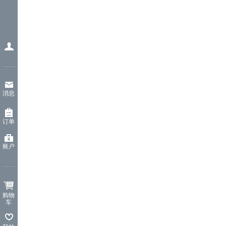
消息
订单
账户
购物
车