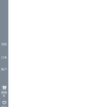
消息
订单
账户
购物
车