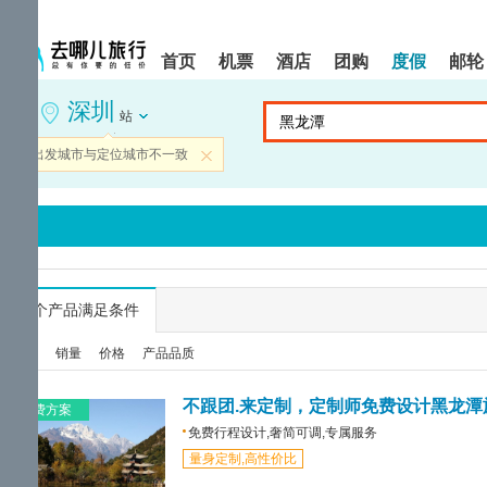
请
提
提
按
示:
示:
shift+enter
您
您
首页
机票
酒店
团购
度假
邮轮
进
已
已
入
进
离
深圳
去
入
开
站
哪
网
网
网
站
站
当前出发城市与定位城市不一致
关闭
智
导
导
能
航
航
导
区,
区
盲
本
语
区
音
域
引
含
导
有
...
个产品满足条件
模
6
式
个
综合
销量
价格
产品品质
模
块,
按
不跟团.来定制，定制师免费设计黑龙潭
免费方案
下
免费行程设计,奢简可调,专属服务
Tab
量身定制,高性价比
键
浏