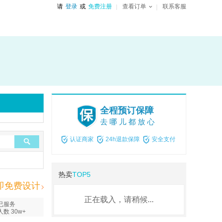
请
登录
或
免费注册
查看订单
联系客服
全程预订保障
去哪儿都放心
认证商家
24h退款保障
安全支付
热卖
TOP5
即免费设计
正在载入，请稍候...
已服务
人数 30w+