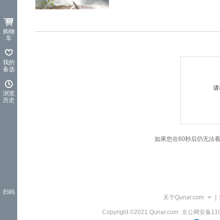
览
信
息
购物
车
我的
备选
请
浏览
历史
如果您在60秒后仍无法
扫码
关于Qunar.com
|
Copyright ©2021 Qunar.com
京公网安备1101