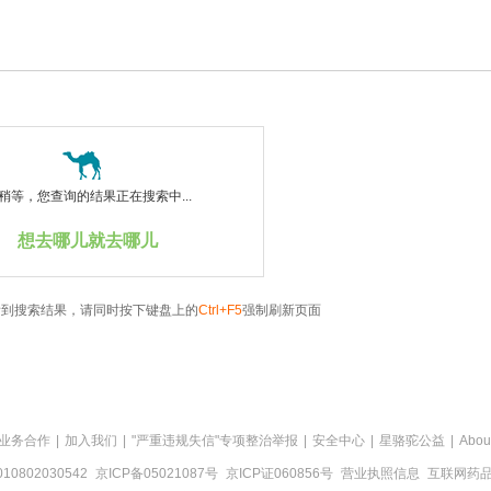
稍等，您查询的结果正在搜索中...
想去哪儿就去哪儿
看到搜索结果，请同时按下键盘上的
Ctrl+F5
强制刷新页面
业务合作
|
加入我们
|
"严重违规失信"专项整治举报
|
安全中心
|
星骆驼公益
|
Abou
0802030542
京ICP备05021087号
京ICP证060856号
营业执照信息
互联网药品信