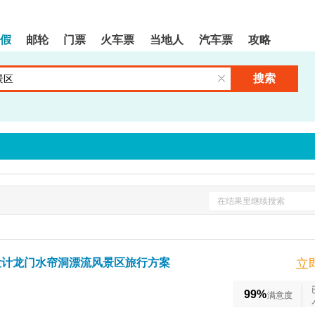
假
邮轮
门票
火车票
当地人
汽车票
攻略
搜索
清空输入框
在结果里继续搜索
设计龙门水帘洞漂流风景区旅行方案
立
99%
满意度