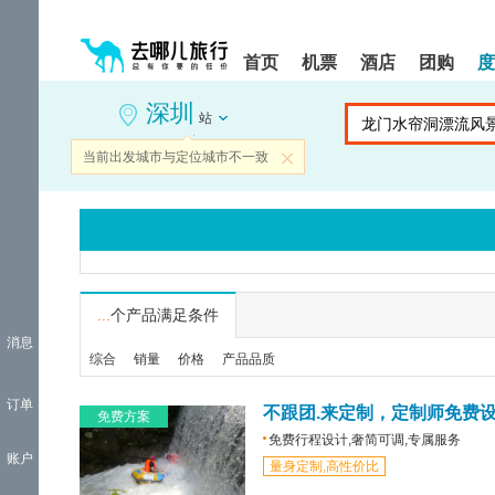
请
提
提
按
示:
示:
shift+enter
您
您
首页
机票
酒店
团购
度
进
已
已
入
进
离
深圳
去
入
开
站
哪
网
网
网
站
站
当前出发城市与定位城市不一致
关闭
智
导
导
能
航
航
导
区,
区
盲
本
语
区
音
域
引
含
导
有
...
个产品满足条件
模
6
消息
式
个
综合
销量
价格
产品品质
模
块,
订单
按
不跟团.来定制，定制师免费
免费方案
下
免费行程设计,奢简可调,专属服务
Tab
账户
量身定制,高性价比
键
浏