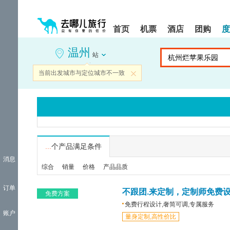
请
提
提
按
示:
示:
shift+enter
您
您
首页
机票
酒店
团购
度
进
已
已
入
进
离
温州
去
入
开
站
哪
网
网
网
站
站
当前出发城市与定位城市不一致
关闭
智
导
导
能
航
航
导
区,
区
盲
本
语
区
音
域
引
含
导
有
...
个产品满足条件
模
6
消息
式
个
综合
销量
价格
产品品质
模
块,
订单
按
不跟团.来定制，定制师免费
免费方案
下
免费行程设计,奢简可调,专属服务
Tab
账户
量身定制,高性价比
键
浏