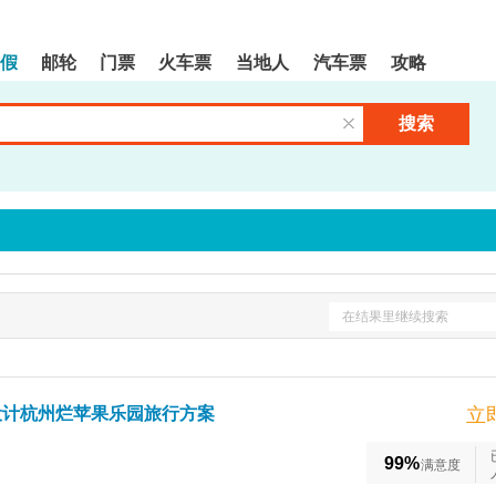
假
邮轮
门票
火车票
当地人
汽车票
攻略
搜索
清空输入框
在结果里继续搜索
设计杭州烂苹果乐园旅行方案
立
99%
满意度