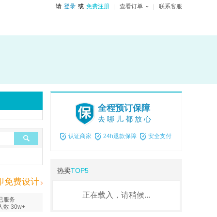
请
登录
或
免费注册
查看订单
联系客服
全程预订保障
去哪儿都放心
认证商家
24h退款保障
安全支付
热卖
TOP5
即免费设计
正在载入，请稍候...
已服务
人数 30w+