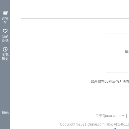
览
信
息
购物
车
我的
备选
请
浏览
历史
如果您在60秒后仍无法
扫码
关于Qunar.com
|
Copyright ©2021 Qunar.com
京公网安备1101