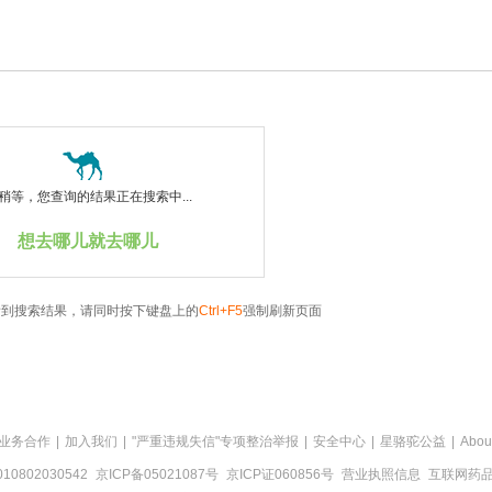
稍等，您查询的结果正在搜索中...
想去哪儿就去哪儿
看到搜索结果，请同时按下键盘上的
Ctrl+F5
强制刷新页面
业务合作
|
加入我们
|
"严重违规失信"专项整治举报
|
安全中心
|
星骆驼公益
|
Abou
0802030542
京ICP备05021087号
京ICP证060856号
营业执照信息
互联网药品信