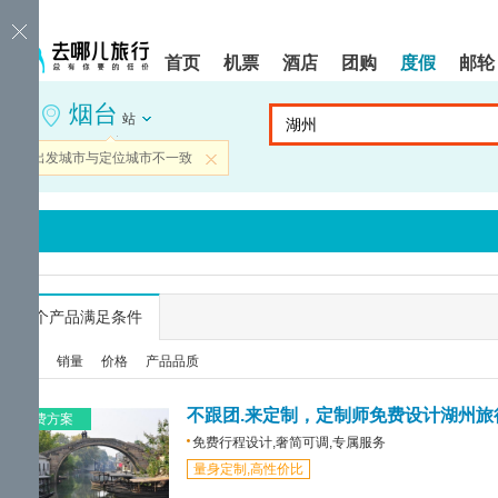
请
提
提
按
示:
示:
shift+enter
您
您
首页
机票
酒店
团购
度假
邮轮
进
已
已
入
进
离
烟台
去
入
开
站
哪
网
网
网
站
站
当前出发城市与定位城市不一致
关闭
智
导
导
能
航
航
导
区,
区
盲
本
语
区
音
域
引
含
导
有
...
个产品满足条件
模
6
式
个
综合
销量
价格
产品品质
模
块,
按
不跟团.来定制，定制师免费设计湖州旅
免费方案
下
免费行程设计,奢简可调,专属服务
Tab
量身定制,高性价比
键
浏