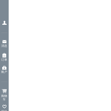
消息
订单
账户
购物
车