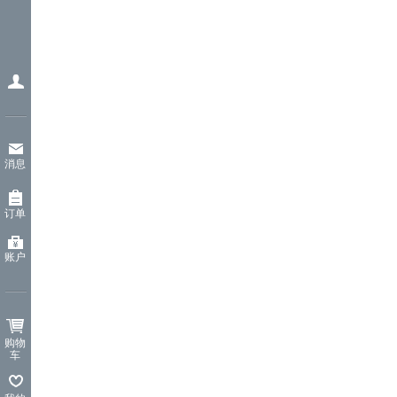
消息
订单
账户
购物
车