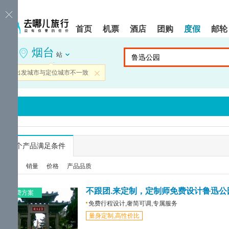
请
提
提
按
示:
示:
shift+enter
您
您
首页
机票
酒店
团购
度假
邮轮
进
已
已
入
进
离
烟台
去
入
开
站
哪
网
网
网
站
站
当前出发城市与定位城市不一致
关闭
智
导
导
能
航
航
导
区,
区
盲
本
语
区
音
域
引
含
导
有
...
个产品满足条件
模
6
式
个
综合
销量
价格
产品品质
模
块,
按
不跟团.来定制，定制师免费设计鲁迅公
免费方案
下
免费行程设计,奢简可调,专属服务
Tab
量身定制,高性价比
键
浏