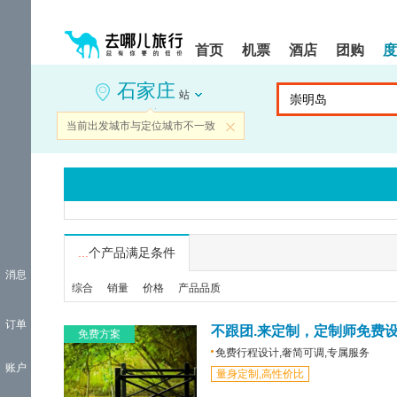
请
提
提
按
示:
示:
shift+enter
您
您
首页
机票
酒店
团购
度
进
已
已
入
进
离
石家庄
去
入
开
站
哪
网
网
网
站
站
当前出发城市与定位城市不一致
关闭
智
导
导
能
航
航
导
区,
区
盲
本
语
区
音
域
引
含
导
有
...
个产品满足条件
模
6
消息
式
个
综合
销量
价格
产品品质
模
块,
订单
按
不跟团.来定制，定制师免费
免费方案
下
免费行程设计,奢简可调,专属服务
Tab
账户
量身定制,高性价比
键
浏