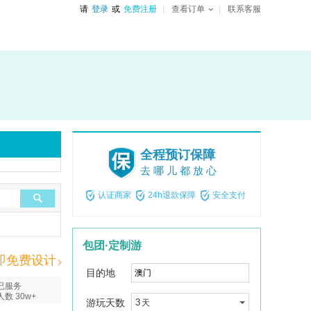
请
登录
或
免费注册
查看订单
联系客服
全程预订保障
去哪儿都放心
认证商家
24h退款保障
安全支付
包团·定制游
即免费设计
目的地
已服务
人数 30w+
游玩天数
3
天