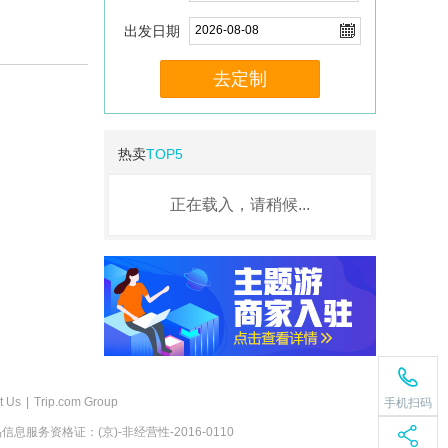
出发日期
去定制
热卖
TOP5
正在载入，请稍候...
t Us
|
Trip.com Group
手机扫码
息服务资格证：(京)-非经营性-2016-0110