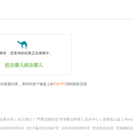
稍等，您查询的结果正在搜索中...
想去哪儿就去哪儿
看到搜索结果，请同时按下键盘上的
Ctrl+F5
强制刷新页面
业务合作
|
加入我们
|
"严重违规失信"专项整治举报
|
安全中心
|
星骆驼公益
|
Abou
0802030542
京ICP备05021087号
京ICP证060856号
营业执照信息
互联网药品信