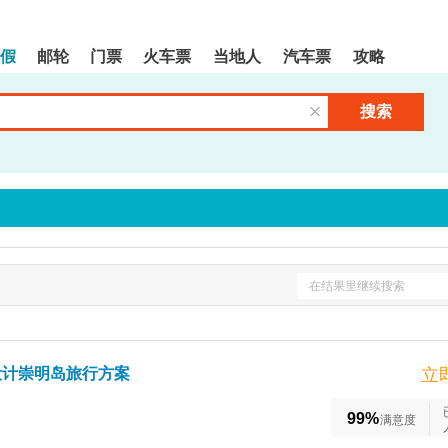
假
邮轮
门票
火车票
当地人
汽车票
攻略
搜索
清空输入框
在结果里继续搜索
设计崇明岛旅行方案
立
99%
满意度