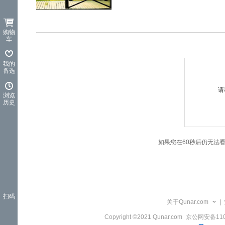
览
信
息
购物
车
我的
备选
请
浏览
历史
如果您在60秒后仍无法
扫码
关于Qunar.com
|
Copyright ©2021 Qunar.com
京公网安备1101