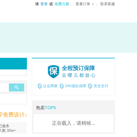
请
登录
或
免费注册
查看订单
联系客服
全程预订保障
去哪儿都放心
认证商家
24h退款保障
安全支付
热卖
TOP5
即免费设计
正在载入，请稍候...
已服务
人数 30w+