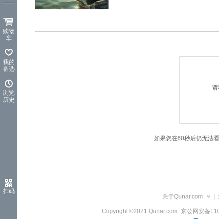
览
信
息
购物
车
我的
备选
请
浏览
历史
如果您在60秒后仍无法
扫码
关于Qunar.com
|
Copyright ©2021 Qunar.com
京公网安备1101