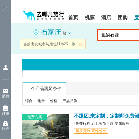
请
提
提
按
示:
示:
shift+enter
您
您
首页
机票
酒店
团购
度
进
已
已
入
进
离
石家庄
去
入
开
站
哪
网
网
网
站
站
当前出发城市与定位城市不一致
关闭
智
导
导
能
航
航
导
区,
区
盲
本
语
区
音
域
引
含
导
有
...
个产品满足条件
模
6
消息
式
个
综合
销量
价格
产品品质
模
块,
订单
按
不跟团.来定制，定制师免费
免费方案
下
免费行程设计,奢简可调,专属服务
Tab
账户
量身定制,高性价比
键
浏