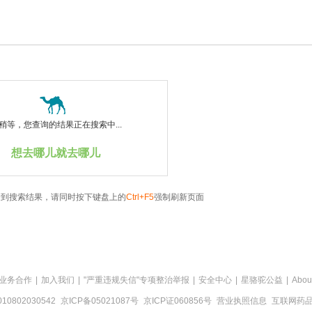
稍等，您查询的结果正在搜索中...
想去哪儿就去哪儿
看到搜索结果，请同时按下键盘上的
Ctrl+F5
强制刷新页面
业务合作
|
加入我们
|
"严重违规失信"专项整治举报
|
安全中心
|
星骆驼公益
|
Abou
0802030542
京ICP备05021087号
京ICP证060856号
营业执照信息
互联网药品信