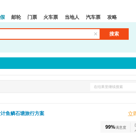
假
邮轮
门票
火车票
当地人
汽车票
攻略
搜索
清空输入框
在结果里继续搜索
设计鱼鳞石塘旅行方案
立
99%
满意度