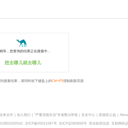
稍等，您查询的结果正在搜索中...
想去哪儿就去哪儿
看到搜索结果，请同时按下键盘上的
Ctrl+F5
强制刷新页面
业务合作
|
加入我们
|
"严重违规失信"专项整治举报
|
安全中心
|
星骆驼公益
|
Abou
0802030542
京ICP备05021087号
京ICP证060856号
营业执照信息
互联网药品信