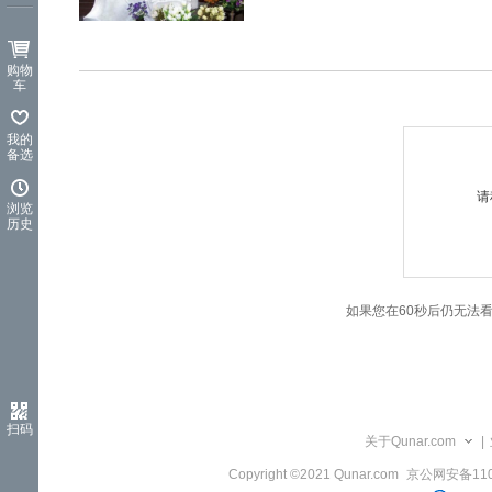
览
信
息
购物
车
我的
备选
请
浏览
历史
如果您在60秒后仍无法
扫码
关于Qunar.com
|
Copyright ©2021 Qunar.com
京公网安备1101