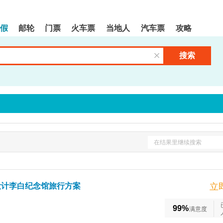
假
邮轮
门票
火车票
当地人
汽车票
攻略
搜索
清空输入框
在结果里继续搜索
设计李白纪念馆旅行方案
立
99%
满意度