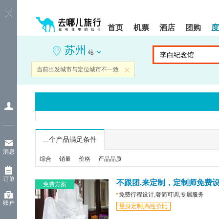
请
提
提
按
示:
示:
shift+enter
您
您
首页
机票
酒店
团购
度
进
已
已
入
进
离
苏州
去
入
开
站
哪
网
网
网
站
站
当前出发城市与定位城市不一致
关闭
智
导
导
能
航
航
导
区,
区
盲
本
语
区
音
域
引
含
导
有
...
个产品满足条件
模
6
消息
式
个
综合
销量
价格
产品品质
模
块,
订单
按
不跟团.来定制，定制师免费
免费方案
下
免费行程设计,奢简可调,专属服务
Tab
账户
量身定制,高性价比
键
浏