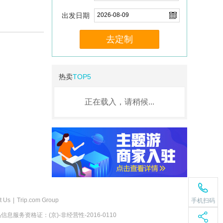
出发日期
去定制
热卖
TOP5
正在载入，请稍候...
t Us
|
Trip.com Group
手机扫码
息服务资格证：(京)-非经营性-2016-0110