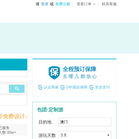
请
登录
或
免费注册
查看订单
联系客服
全程预订保障
去哪儿都放心
认证商家
24h退款保障
安全支付
包团·定制游
即免费设计
目的地
已服务
人数 30w+
游玩天数
3
天