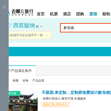
请
提
提
按
示:
示:
shift+enter
您
您
首页
机票
酒店
团购
度假
邮轮
进
已
已
入
进
离
西双版纳
去
入
开
站
哪
网
网
网
站
站
当前出发城市与定位城市不一致
关闭
智
导
导
能
航
航
导
区,
区
盲
本
语
区
音
域
引
含
导
有
...
个产品满足条件
模
6
式
个
综合
销量
价格
产品品质
模
块,
按
不跟团.来定制，定制师免费设计黔东南
免费方案
下
免费行程设计,奢简可调,专属服务
Tab
量身定制,高性价比
键
浏