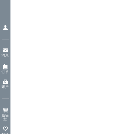
消息
订单
账户
购物
车