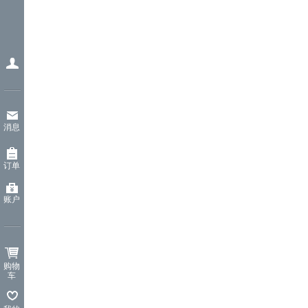
消息
订单
账户
购物
车