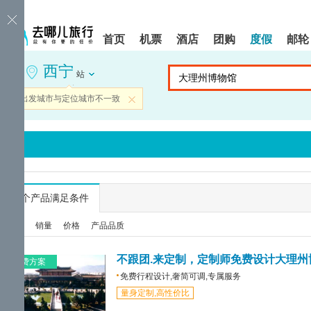
请
提
提
按
示:
示:
shift+enter
您
您
首页
机票
酒店
团购
度假
邮轮
进
已
已
入
进
离
西宁
去
入
开
站
哪
网
网
网
站
站
当前出发城市与定位城市不一致
关闭
智
导
导
能
航
航
导
区,
区
盲
本
语
区
音
域
引
含
导
有
...
个产品满足条件
模
6
式
个
综合
销量
价格
产品品质
模
块,
按
不跟团.来定制，定制师免费设计大理州
免费方案
下
免费行程设计,奢简可调,专属服务
Tab
量身定制,高性价比
键
浏