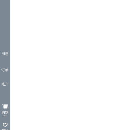
消息
订单
账户
购物
车