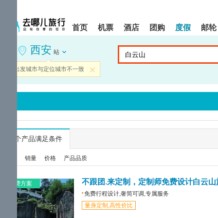
请
提
提
按
示:
示:
shift+enter
您
您
首页
机票
酒店
团购
度假
邮轮
进
已
已
入
进
离
西安
去
入
开
站
哪
网
网
网
站
站
当前出发城市与定位城市不一致
关闭
智
导
导
能
航
航
导
区,
区
盲
本
语
区
音
域
引
含
导
有
...
个产品满足条件
模
6
式
个
综合
销量
价格
产品品质
模
块,
按
不跟团.来定制，定制师免费设计白云山
免费方案
下
免费行程设计,奢简可调,专属服务
Tab
量身定制,高性价比
键
浏