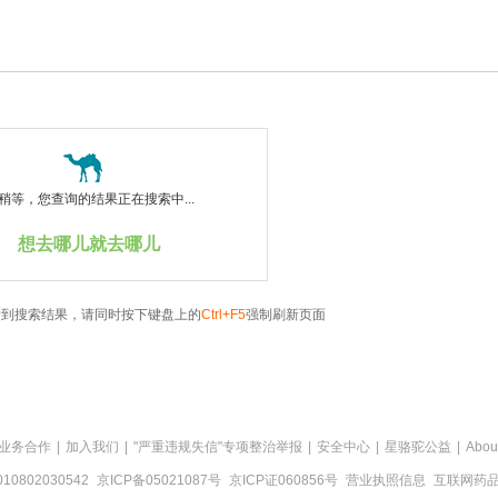
稍等，您查询的结果正在搜索中...
想去哪儿就去哪儿
看到搜索结果，请同时按下键盘上的
Ctrl+F5
强制刷新页面
业务合作
|
加入我们
|
"严重违规失信"专项整治举报
|
安全中心
|
星骆驼公益
|
Abou
0802030542
京ICP备05021087号
京ICP证060856号
营业执照信息
互联网药品信