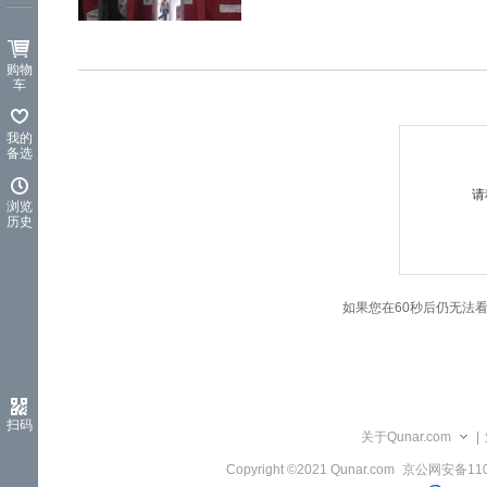
览
信
息
购物
车
我的
备选
请
浏览
历史
如果您在60秒后仍无法
扫码
关于Qunar.com
|
Copyright ©2021 Qunar.com
京公网安备1101