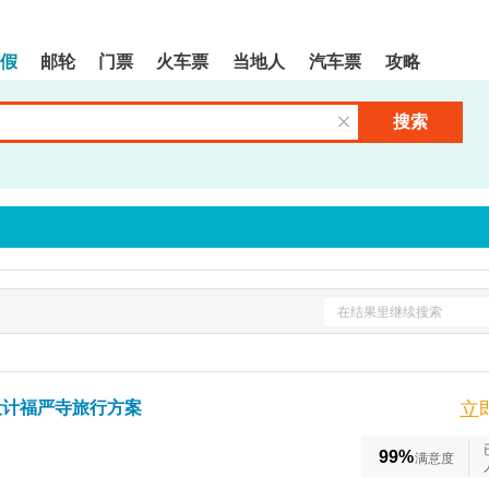
假
邮轮
门票
火车票
当地人
汽车票
攻略
搜索
清空输入框
在结果里继续搜索
设计福严寺旅行方案
立
99%
满意度