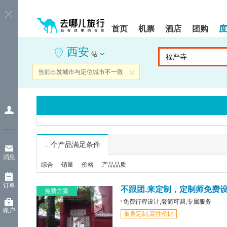
请
提
提
按
示:
示:
shift+enter
您
您
首页
机票
酒店
团购
度
进
已
已
入
进
离
西安
去
入
开
站
哪
网
网
网
站
站
当前出发城市与定位城市不一致
关闭
智
导
导
能
航
航
导
区,
区
盲
本
语
区
音
域
引
含
导
有
...
个产品满足条件
模
6
消息
式
个
综合
销量
价格
产品品质
模
块,
订单
按
不跟团.来定制，定制师免费
免费方案
下
免费行程设计,奢简可调,专属服务
Tab
账户
量身定制,高性价比
键
浏