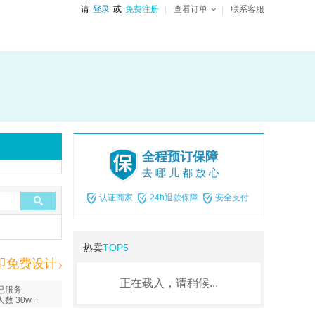
请
登录
或
免费注册
查看订单
联系客服
全程预订保障
去哪儿都放心
认证商家
24h退款保障
安全支付
热卖
TOP5
即免费设计
正在载入，请稍候...
已服务
人数 30w+