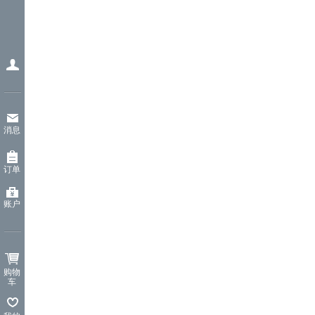
消息
订单
账户
购物
车