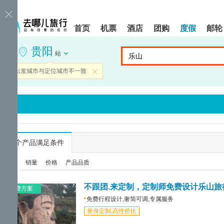
请
提
提
按
示:
示:
shift+enter
您
您
首页
机票
酒店
团购
度假
邮轮
进
已
已
入
进
离
贵阳
去
入
开
站
哪
网
网
网
站
站
当前出发城市与定位城市不一致
关闭
智
导
导
能
航
航
导
区,
区
盲
本
语
区
音
域
引
含
导
有
...
个产品满足条件
模
6
式
个
综合
销量
价格
产品品质
模
块,
按
不跟团.来定制，定制师免费设计乐山旅
免费方案
下
免费行程设计,奢简可调,专属服务
Tab
量身定制,高性价比
键
浏