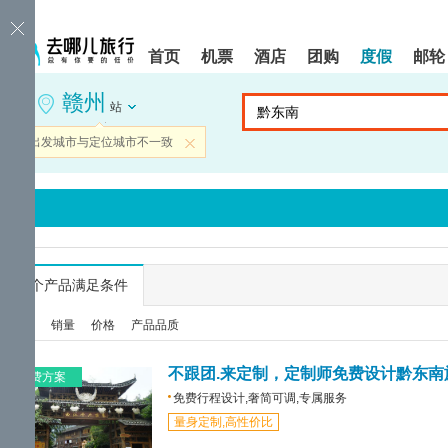
请
提
提
按
示:
示:
shift+enter
您
您
首页
机票
酒店
团购
度假
邮轮
进
已
已
入
进
离
赣州
去
入
开
站
哪
网
网
网
站
站
当前出发城市与定位城市不一致
关闭
智
导
导
能
航
航
导
区,
区
盲
本
语
区
音
域
引
含
导
有
...
个产品满足条件
模
6
式
个
综合
销量
价格
产品品质
模
块,
按
不跟团.来定制，定制师免费设计黔东南
免费方案
下
免费行程设计,奢简可调,专属服务
Tab
量身定制,高性价比
键
浏