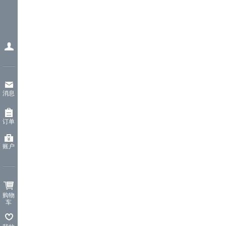
消息
订单
账户
购物
车