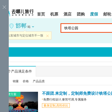
请
提
提
按
示:
示:
shift+enter
您
您
首页
机票
酒店
团购
度假
邮轮
进
已
已
入
进
离
邯郸
去
入
开
站
哪
网
网
网
站
站
当前出发城市与定位城市不一致
关闭
智
导
导
能
航
航
导
区,
区
盲
本
语
区
音
域
引
含
导
有
...
个产品满足条件
模
6
式
个
综合
销量
价格
产品品质
模
块,
按
不跟团.来定制，定制师免费设计铁塔公
免费方案
下
免费行程设计,奢简可调,专属服务
Tab
量身定制,高性价比
键
浏