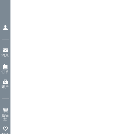
消息
订单
账户
购物
车