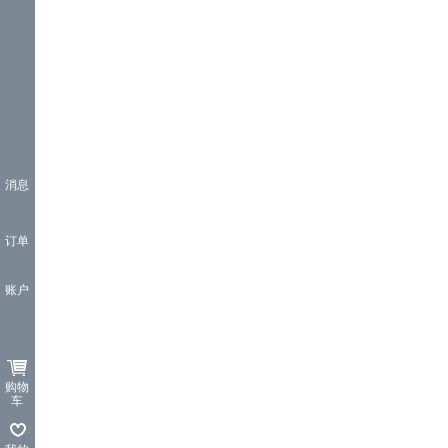
消息
订单
账户
购物
车