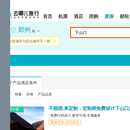
请
提
提
按
示:
示:
shift+enter
您
您
首页
机票
酒店
团购
度假
邮轮
进
已
已
入
进
离
郑州
去
入
开
站
哪
网
网
网
站
站
当前出发城市与定位城市不一致
关闭
智
导
导
能
航
航
导
区,
区
盲
本
语
区
音
域
引
含
导
有
...
个产品满足条件
模
6
式
个
综合
销量
价格
产品品质
模
块,
按
不跟团.来定制，定制师免费设计下山口
免费方案
下
免费行程设计,奢简可调,专属服务
Tab
量身定制,高性价比
键
浏