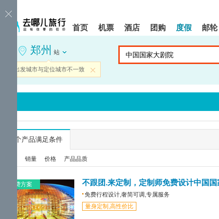
请
提
提
按
示:
示:
shift+enter
您
您
首页
机票
酒店
团购
度假
邮轮
进
已
已
入
进
离
郑州
去
入
开
站
哪
网
网
网
站
站
当前出发城市与定位城市不一致
关闭
智
导
导
能
航
航
导
区,
区
盲
本
语
区
音
域
引
含
导
有
...
个产品满足条件
模
6
式
个
综合
销量
价格
产品品质
模
块,
按
不跟团.来定制，定制师免费设计中国国
免费方案
下
免费行程设计,奢简可调,专属服务
Tab
量身定制,高性价比
键
浏