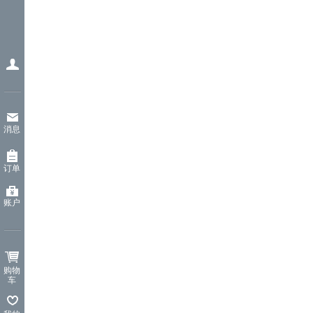
消息
订单
账户
购物
车