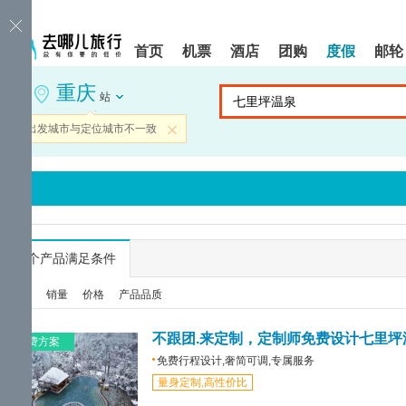
请
提
提
按
示:
示:
shift+enter
您
您
首页
机票
酒店
团购
度假
邮轮
进
已
已
入
进
离
重庆
去
入
开
站
哪
网
网
网
站
站
当前出发城市与定位城市不一致
关闭
智
导
导
能
航
航
导
区,
区
盲
本
语
区
音
域
引
含
导
有
...
个产品满足条件
模
6
式
个
综合
销量
价格
产品品质
模
块,
按
不跟团.来定制，定制师免费设计七里坪
免费方案
下
免费行程设计,奢简可调,专属服务
Tab
量身定制,高性价比
键
浏