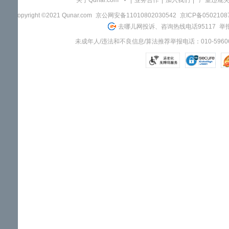
关于Qunar.com
|
业务合作
|
加入我们
|
"严重违规
Copyright ©2021 Qunar.com
京公网安备11010802030542
京ICP备050210
去哪儿网投诉、咨询热线电话95117
举报
未成年人/违法和不良信息/算法推荐举报电话：010-59606