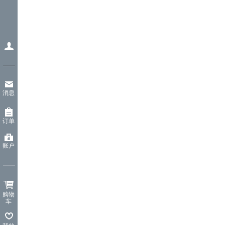
消息
订单
账户
购物
车