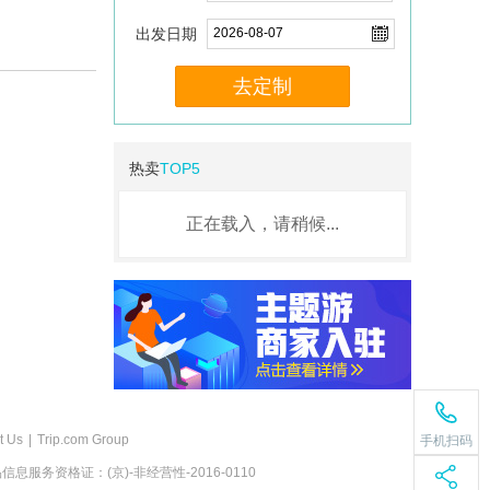
出发日期
去定制
热卖
TOP5
正在载入，请稍候...
t Us
|
Trip.com Group
手机扫码
息服务资格证：(京)-非经营性-2016-0110