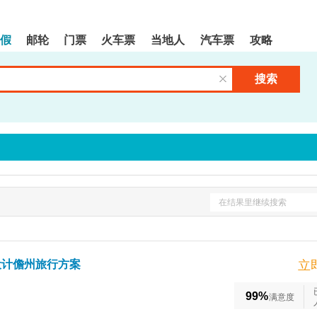
假
邮轮
门票
火车票
当地人
汽车票
攻略
搜索
清空输入框
在结果里继续搜索
设计儋州旅行方案
立
99%
满意度