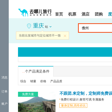
请
提
提
按
示:
示:
shift+enter
您
您
首页
机票
酒店
团购
度
进
已
已
入
进
离
重庆
去
入
开
站
哪
网
网
网
站
站
当前出发城市与定位城市不一致
关闭
智
导
导
能
航
航
导
区,
区
盲
本
语
区
音
域
引
含
导
有
...
个产品满足条件
模
6
消息
式
个
综合
销量
价格
产品品质
模
块,
订单
按
不跟团.来定制，定制师免费
免费方案
下
免费行程设计,奢简可调,专属服务
Tab
账户
量身定制,高性价比
键
浏