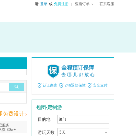
请
登录
或
免费注册
查看订单
联系客服
全程预订保障
去哪儿都放心
认证商家
24h退款保障
安全支付
包团·定制游
即免费设计
目的地
已服务
人数 30w+
游玩天数
3
天