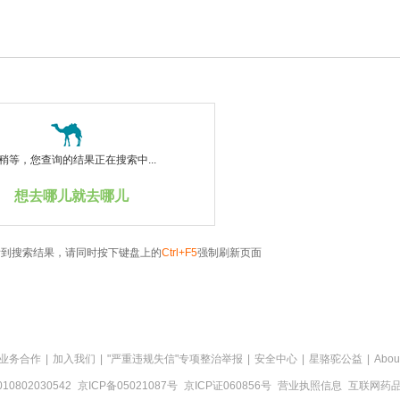
稍等，您查询的结果正在搜索中...
想去哪儿就去哪儿
看到搜索结果，请同时按下键盘上的
Ctrl+F5
强制刷新页面
业务合作
|
加入我们
|
"严重违规失信"专项整治举报
|
安全中心
|
星骆驼公益
|
Abou
0802030542
京ICP备05021087号
京ICP证060856号
营业执照信息
互联网药品信