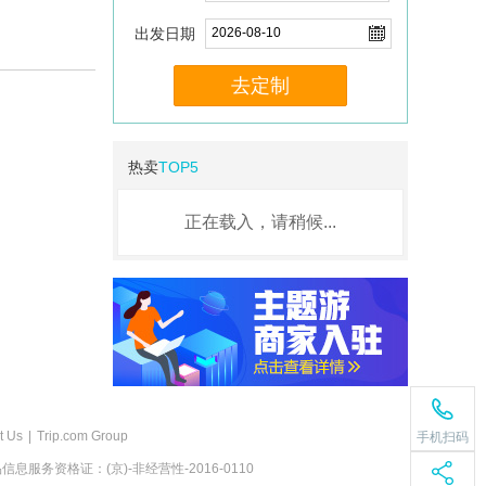
出发日期
去定制
热卖
TOP5
正在载入，请稍候...
t Us
|
Trip.com Group
手机扫码
息服务资格证：(京)-非经营性-2016-0110