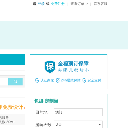
请
登录
或
免费注册
查看订单
联系客服
全程预订保障
去哪儿都放心
认证商家
24h退款保障
安全支付
包团·定制游
即免费设计
目的地
已服务
人数 30w+
游玩天数
3
天