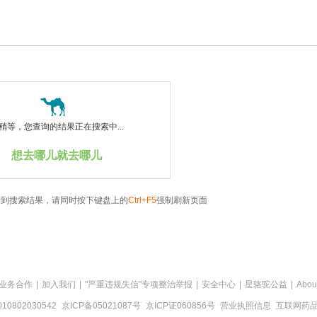
稍等，您查询的结果正在搜索中...
想去哪儿就去哪儿
看到搜索结果，请同时按下键盘上的
Ctrl+F5
强制刷新页面
业务合作
|
加入我们
|
"严重违规失信"专项整治举报
|
安全中心
|
星骆驼公益
|
Abou
0802030542
京ICP备05021087号
京ICP证060856号
营业执照信息
互联网药品信