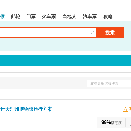
假
邮轮
门票
火车票
当地人
汽车票
攻略
搜索
清空输入框
在结果里继续搜索
设计大理州博物馆旅行方案
立
99%
满意度