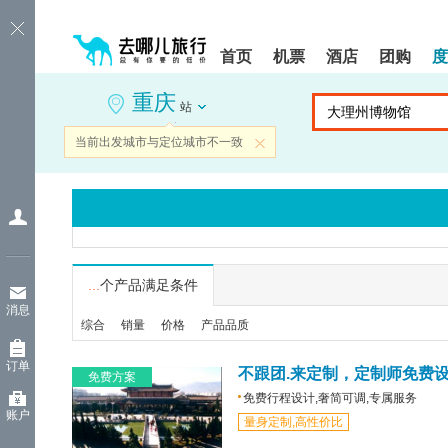
请
提
提
按
示:
示:
shift+enter
您
您
首页
机票
酒店
团购
度
进
已
已
入
进
离
重庆
去
入
开
站
哪
网
网
网
站
站
当前出发城市与定位城市不一致
关闭
智
导
导
能
航
航
导
区,
区
盲
本
语
区
音
域
引
含
导
有
...
个产品满足条件
模
6
消息
式
个
综合
销量
价格
产品品质
模
块,
订单
按
不跟团.来定制，定制师免费
免费方案
下
免费行程设计,奢简可调,专属服务
Tab
账户
量身定制,高性价比
键
浏