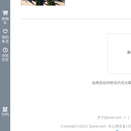
览
信
息
购物
车
我的
备选
请
浏览
历史
如果您在60秒后仍无法
扫码
关于Qunar.com
|
Copyright ©2021 Qunar.com
京公网安备1101