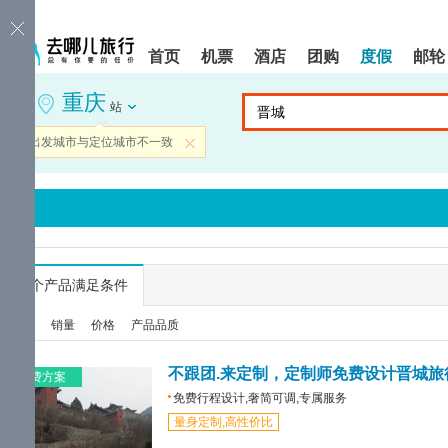
请
提
提
按
示:
示:
shift+enter
您
您
首页
机票
酒店
团购
度假
邮轮
进
已
已
入
进
离
重庆
去
入
开
站
哪
网
网
网
站
站
当前出发城市与定位城市不一致
关闭
智
导
导
能
航
航
导
区,
区
盲
本
语
区
音
域
引
含
导
有
...
个产品满足条件
模
6
式
个
综合
销量
价格
产品品质
模
块,
按
不跟团.来定制，定制师免费设计晋城旅
免费方案
下
免费行程设计,奢简可调,专属服务
Tab
量身定制,高性价比
键
浏