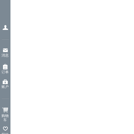
消息
订单
账户
购物
车