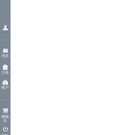
消息
订单
账户
购物
车