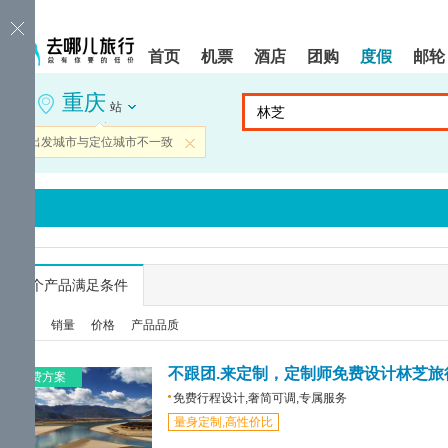
请
提
提
按
示:
示:
shift+enter
您
您
首页
机票
酒店
团购
度假
邮轮
进
已
已
入
进
离
重庆
去
入
开
站
哪
网
网
网
站
站
当前出发城市与定位城市不一致
关闭
智
导
导
能
航
航
导
区,
区
盲
本
语
区
音
域
引
含
导
有
...
个产品满足条件
模
6
式
个
综合
销量
价格
产品品质
模
块,
按
不跟团.来定制，定制师免费设计林芝旅
免费方案
下
免费行程设计,奢简可调,专属服务
Tab
量身定制,高性价比
键
浏