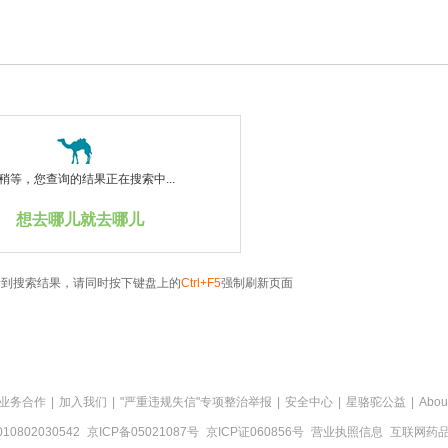
稍等，您查询的结果正在搜索中...
想去哪儿就去哪儿
看到搜索结果，请同时按下键盘上的
Ctrl+F5
强制刷新页面
业务合作
|
加入我们
|
"严重违规失信"专项整治举报
|
安全中心
|
星骆驼公益
|
Abou
0802030542
京ICP备05021087号
京ICP证060856号
营业执照信息
互联网药品信