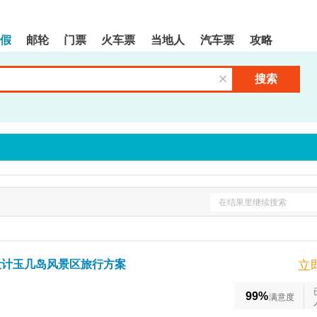
假
邮轮
门票
火车票
当地人
汽车票
攻略
搜索
清空输入框
在结果里继续搜索
设计玉几岛风景区旅行方案
立
99%
满意度