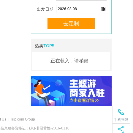
出发日期
去定制
热卖
TOP5
正在载入，请稍候...
t Us
|
Trip.com Group
手机扫码
息服务资格证：(京)-非经营性-2016-0110