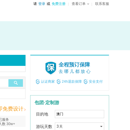
请
登录
或
免费注册
查看订单
联系客服
全程预订保障
去哪儿都放心
认证商家
24h退款保障
安全支付
包团·定制游
即免费设计
目的地
已服务
人数 30w+
游玩天数
3
天