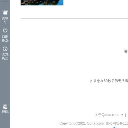
览
信
息
购物
车
我的
备选
请
浏览
历史
如果您在60秒后仍无法
扫码
关于Qunar.com
|
Copyright ©2021 Qunar.com
京公网安备1101