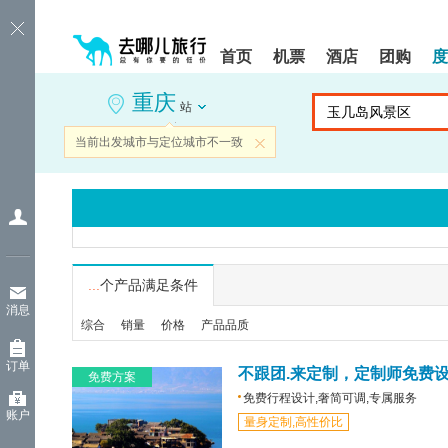
请
提
提
按
示:
示:
shift+enter
您
您
首页
机票
酒店
团购
度
进
已
已
入
进
离
重庆
去
入
开
站
哪
网
网
网
站
站
当前出发城市与定位城市不一致
关闭
智
导
导
能
航
航
导
区,
区
盲
本
语
区
音
域
引
含
导
有
...
个产品满足条件
模
6
消息
式
个
综合
销量
价格
产品品质
模
块,
订单
按
不跟团.来定制，定制师免费
免费方案
下
免费行程设计,奢简可调,专属服务
Tab
账户
量身定制,高性价比
键
浏