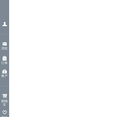
消息
订单
账户
购物
车