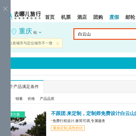
请
提
提
按
示:
示:
shift+enter
您
您
首页
机票
酒店
团购
度假
邮轮
进
已
已
入
进
离
重庆
去
入
开
站
哪
网
网
网
站
站
当前出发城市与定位城市不一致
关闭
智
导
导
能
航
航
导
区,
区
盲
本
语
区
音
域
引
含
导
有
...
个产品满足条件
模
6
式
个
综合
销量
价格
产品品质
模
块,
按
不跟团.来定制，定制师免费设计白云山
免费方案
下
免费行程设计,奢简可调,专属服务
Tab
量身定制,高性价比
键
浏