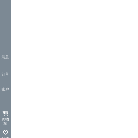
消息
订单
账户
购物
车