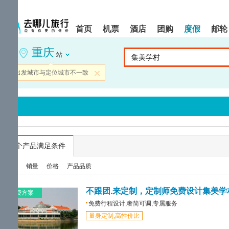
请
提
提
按
示:
示:
shift+enter
您
您
首页
机票
酒店
团购
度假
邮轮
进
已
已
入
进
离
重庆
去
入
开
站
哪
网
网
网
站
站
当前出发城市与定位城市不一致
关闭
智
导
导
能
航
航
导
区,
区
盲
本
语
区
音
域
引
含
导
有
...
个产品满足条件
模
6
式
个
综合
销量
价格
产品品质
模
块,
按
不跟团.来定制，定制师免费设计集美学
免费方案
下
免费行程设计,奢简可调,专属服务
Tab
量身定制,高性价比
键
浏