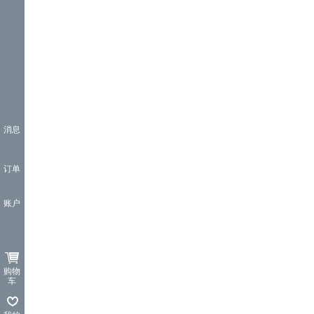
消息
订单
账户
购物
车