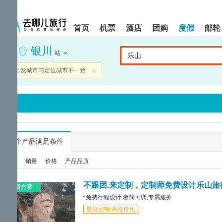
请
提
提
按
示:
示:
shift+enter
您
您
首页
机票
酒店
团购
度假
邮轮
进
已
已
入
进
离
银川
去
入
开
站
哪
网
网
网
站
站
当前出发城市与定位城市不一致
关闭
智
导
导
能
航
航
导
区,
区
盲
本
语
区
音
域
引
含
导
有
...
个产品满足条件
模
6
式
个
综合
销量
价格
产品品质
模
块,
按
不跟团.来定制，定制师免费设计乐山旅
免费方案
下
免费行程设计,奢简可调,专属服务
Tab
量身定制,高性价比
键
浏