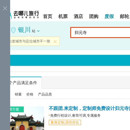
请
提
提
按
示:
示:
shift+enter
您
您
首页
机票
酒店
团购
度假
邮轮
进
已
已
入
进
离
银川
去
入
开
站
哪
网
网
网
站
站
当前出发城市与定位城市不一致
关闭
智
导
导
能
航
航
导
区,
区
盲
本
语
区
音
域
引
含
导
有
...
个产品满足条件
模
6
式
个
综合
销量
价格
产品品质
模
块,
按
不跟团.来定制，定制师免费设计归元寺
免费方案
下
免费行程设计,奢简可调,专属服务
Tab
量身定制,高性价比
键
浏