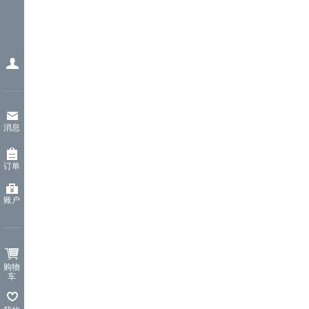
消息
订单
账户
购物
车