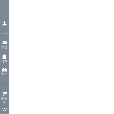
消息
订单
账户
购物
车