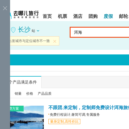
请
提
提
按
示:
示:
shift+enter
您
您
首页
机票
酒店
团购
度假
邮轮
进
已
已
入
进
离
长沙
去
入
开
站
哪
网
网
网
站
站
当前出发城市与定位城市不一致
关闭
智
导
导
能
航
航
导
区,
区
盲
本
语
区
音
域
引
含
导
有
...
个产品满足条件
模
6
式
个
综合
销量
价格
产品品质
模
块,
按
不跟团.来定制，定制师免费设计洱海旅
免费方案
下
免费行程设计,奢简可调,专属服务
Tab
量身定制,高性价比
键
浏