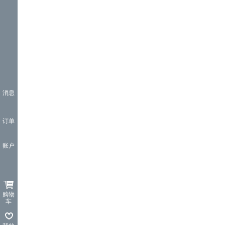
消息
订单
账户
购物
车