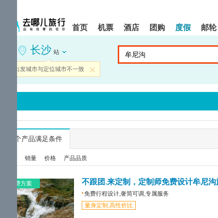
请
提
提
按
示:
示:
shift+enter
您
您
首页
机票
酒店
团购
度假
邮轮
进
已
已
入
进
离
长沙
去
入
开
站
哪
网
网
网
站
站
当前出发城市与定位城市不一致
关闭
智
导
导
能
航
航
导
区,
区
盲
本
语
区
音
域
引
含
导
有
...
个产品满足条件
模
6
式
个
综合
销量
价格
产品品质
模
块,
按
不跟团.来定制，定制师免费设计牟尼沟
免费方案
下
免费行程设计,奢简可调,专属服务
Tab
量身定制,高性价比
键
浏