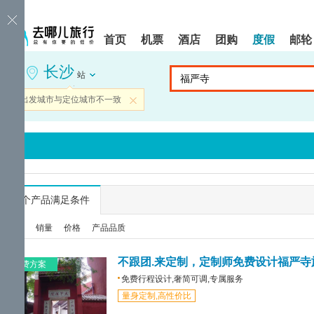
请
提
提
按
示:
示:
shift+enter
您
您
首页
机票
酒店
团购
度假
邮轮
进
已
已
入
进
离
长沙
去
入
开
站
哪
网
网
网
站
站
当前出发城市与定位城市不一致
关闭
智
导
导
能
航
航
导
区,
区
盲
本
语
区
音
域
引
含
导
有
...
个产品满足条件
模
6
式
个
综合
销量
价格
产品品质
模
块,
按
不跟团.来定制，定制师免费设计福严寺
免费方案
下
免费行程设计,奢简可调,专属服务
Tab
量身定制,高性价比
键
浏