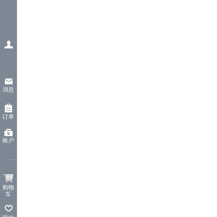
消息
订单
账户
购物
车