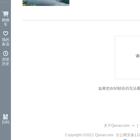
览
信
息
购物
车
我的
备选
请
浏览
历史
如果您在60秒后仍无法
扫码
关于Qunar.com
|
Copyright ©2021 Qunar.com
京公网安备1101