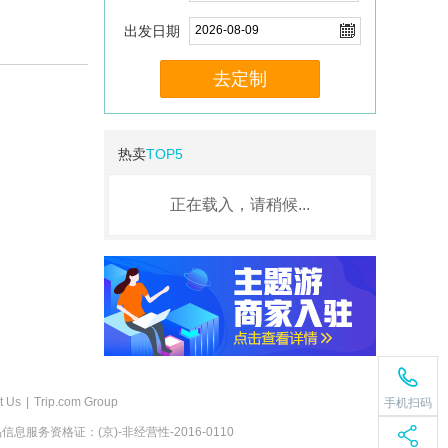
出发日期
去定制
热卖
TOP5
正在载入，请稍候...
t Us
|
Trip.com Group
手机扫码
息服务资格证：(京)-非经营性-2016-0110