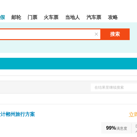
假
邮轮
门票
火车票
当地人
汽车票
攻略
搜索
清空输入框
在结果里继续搜索
设计郴州旅行方案
立
99%
满意度