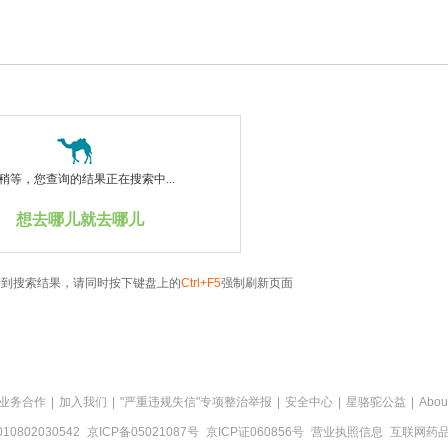
稍等，您查询的结果正在搜索中...
想去哪儿就去哪儿
看到搜索结果，请同时按下键盘上的
Ctrl+F5
强制刷新页面
业务合作
|
加入我们
|
"严重违规失信"专项整治举报
|
安全中心
|
星骆驼公益
|
Abou
0802030542
京ICP备05021087号
京ICP证060856号
营业执照信息
互联网药品信