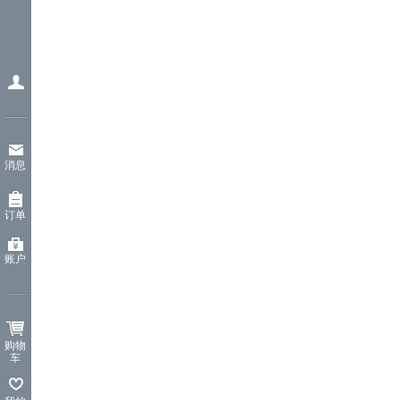
消息
订单
账户
购物
车