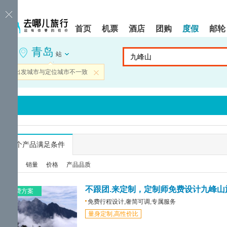
请
提
提
按
示:
示:
shift+enter
您
您
首页
机票
酒店
团购
度假
邮轮
进
已
已
入
进
离
青岛
去
入
开
站
哪
网
网
网
站
站
当前出发城市与定位城市不一致
关闭
智
导
导
能
航
航
导
区,
区
盲
本
语
区
音
域
引
含
导
有
...
个产品满足条件
模
6
式
个
综合
销量
价格
产品品质
模
块,
按
不跟团.来定制，定制师免费设计九峰山
免费方案
下
免费行程设计,奢简可调,专属服务
Tab
量身定制,高性价比
键
浏