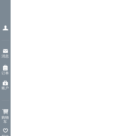
消息
订单
账户
购物
车