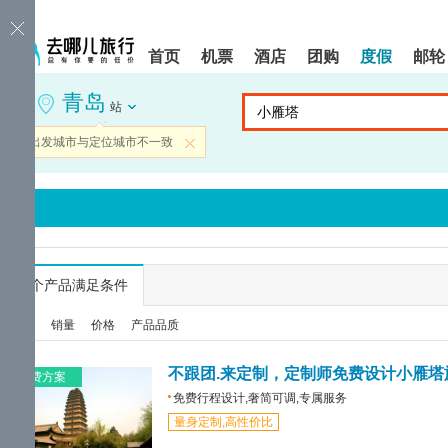
请
提
提
按
示:
示:
shift+enter
您
您
首页
机票
酒店
团购
度假
邮轮
进
已
已
入
进
离
青岛
去
入
开
站
哪
网
网
网
站
站
当前出发城市与定位城市不一致
关闭
智
导
导
能
航
航
导
区,
区
盲
本
语
区
音
域
引
含
导
有
...
个产品满足条件
模
6
式
个
综合
销量
价格
产品品质
模
块,
按
不跟团.来定制，定制师免费设计小雁塔
免费方案
下
免费行程设计,奢简可调,专属服务
Tab
量身定制,高性价比
键
浏