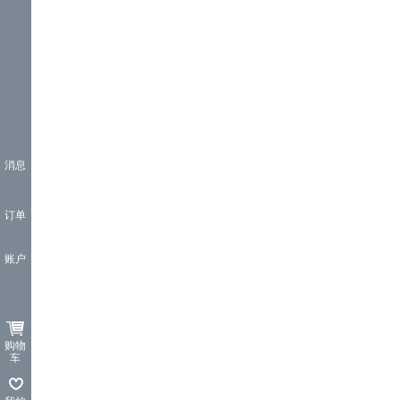
消息
订单
账户
购物
车