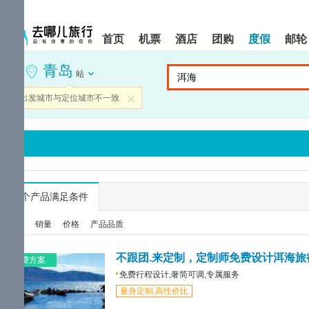
请
提
提
按
示:
示:
shift+enter
您
您
首页
机票
酒店
团购
度假
邮轮
进
已
已
入
进
离
青岛
去
入
开
站
哪
网
网
网
站
站
当前出发城市与定位城市不一致
关闭
智
导
导
能
航
航
导
区,
区
盲
本
语
区
音
域
引
含
导
有
...
个产品满足条件
模
6
式
个
综合
销量
价格
产品品质
模
块,
按
不跟团.来定制，定制师免费设计洱海旅
免费方案
下
免费行程设计,奢简可调,专属服务
Tab
量身定制,高性价比
键
浏