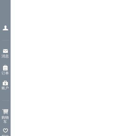
消息
订单
账户
购物
车