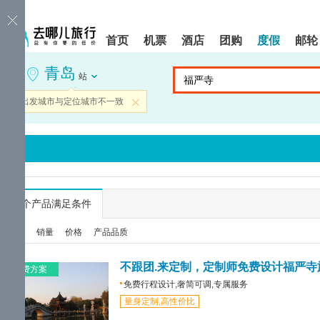
请
提
提
按
示:
示:
shift+enter
您
您
首页
机票
酒店
团购
度假
邮轮
进
已
已
入
进
离
青岛
去
入
开
站
哪
网
网
网
站
站
当前出发城市与定位城市不一致
关闭
智
导
导
能
航
航
导
区,
区
盲
本
语
区
音
域
引
含
导
有
...
个产品满足条件
模
6
式
个
综合
销量
价格
产品品质
模
块,
按
不跟团.来定制，定制师免费设计福严寺
免费方案
下
免费行程设计,奢简可调,专属服务
Tab
量身定制,高性价比
键
浏