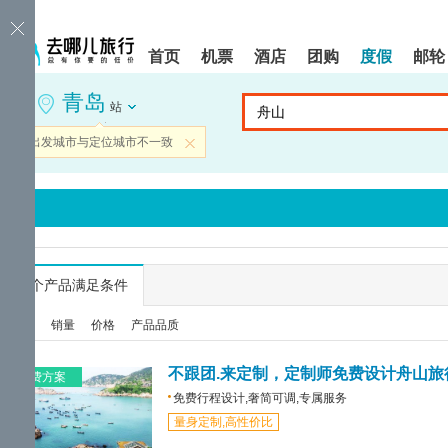
请
提
提
按
示:
示:
shift+enter
您
您
首页
机票
酒店
团购
度假
邮轮
进
已
已
入
进
离
青岛
去
入
开
站
哪
网
网
网
站
站
当前出发城市与定位城市不一致
关闭
智
导
导
能
航
航
导
区,
区
盲
本
语
区
音
域
引
含
导
有
...
个产品满足条件
模
6
式
个
综合
销量
价格
产品品质
模
块,
按
不跟团.来定制，定制师免费设计舟山旅
免费方案
下
免费行程设计,奢简可调,专属服务
Tab
量身定制,高性价比
键
浏