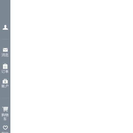
消息
订单
账户
购物
车